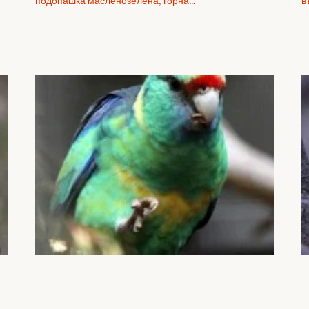
подопашка масленозелена, горна…
в