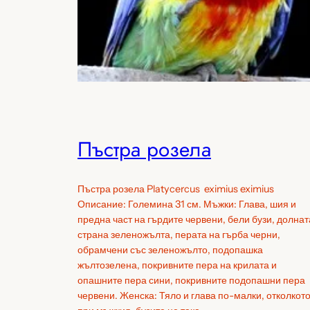
Пъстра розела
Пъстра розела Platycercus eximius eximius
Описание: Големина 31 см. Мъжки: Глава, шия и
предна част на гърдите червени, бели бузи, долнат
страна зеленожълта, перата на гърба черни,
обрамчени със зеленожълто, подопашка
жълтозелена, покривните пера на крилата и
опашните пера сини, покривните подопашни пера
червени. Женска: Тяло и глава по-малки, отколкот