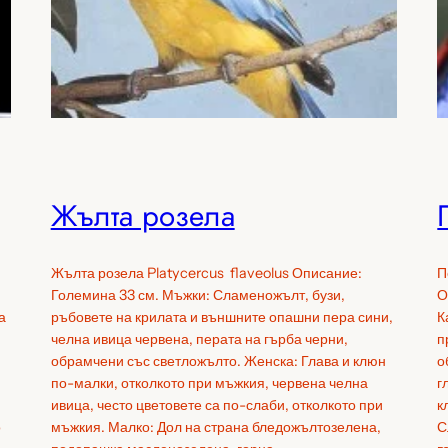
Жълта розела
Жълта розела Platycercus flaveolus Описание:
П
Големина 33 см. Мъжки: Сламеножълт, бузи,
О
а
ръбовете на крилата и външните опашни пера сини,
К
челна ивица червена, перата на гърба черни,
п
обрамчени със светложълто. Женска: Глава и клюн
о
по-малки, отколкото при мъжкия, червена челна
г
ивица, често цветовете са по-слаби, отколкото при
к
о
мъжкия. Малко: Дол на страна бледожълтозелена,
С