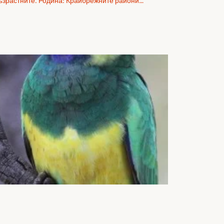
ъзрастните. Родина: Крайбрежните райони…