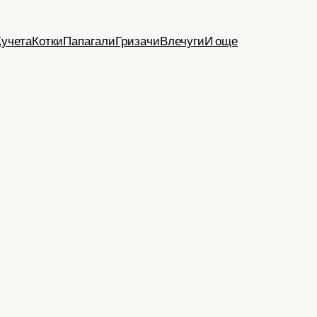
Кучета
Котки
Папагали
Гризачи
Влечуги
И още