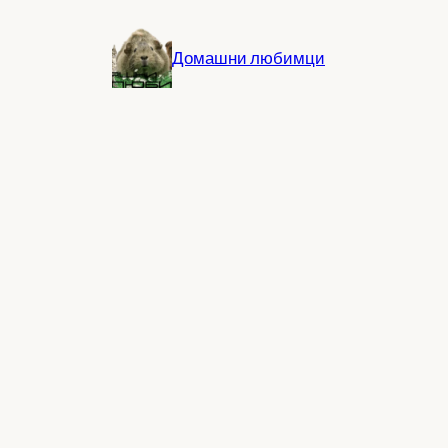
Към
съдържанието
Домашни любимци