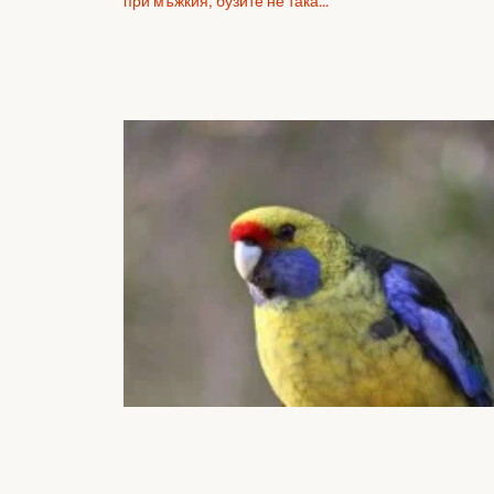
при мъжкия, бузите не така…