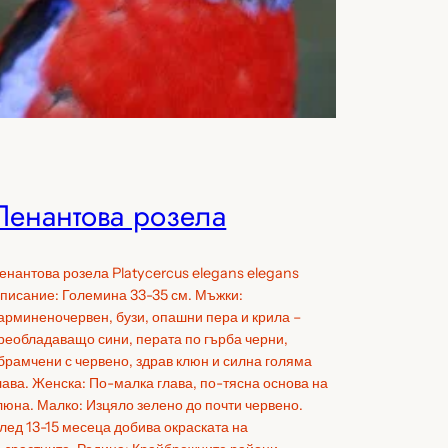
Пенантова розела
енантова розела Platycercus elegans elegans
писание: Големина 33-35 см. Мъжки:
арминеночервен, бузи, опашни пера и крила –
реобладаващо сини, перата по гърба черни,
брамчени с червено, здрав клюн и силна голяма
лава. Женска: По-малка глава, по-тясна основа на
люна. Малко: Изцяло зелено до почти червено.
лед 13-15 месеца добива окраската на