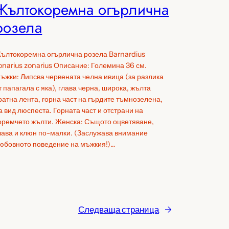
Жълтокоремна огърлична
розела
ълтокоремна огърлична розела Barnardius
onarius zonarius Описание: Големина 36 см.
ъжки: Липсва червената челна ивица (за разлика
т папагала с яка), глава черна, широка, жълта
ратна лента, горна част на гърдите тъмнозелена,
а вид люспеста. Горната част и отстрани на
оремчето жълти. Женска: Същото оцветяване,
лава и клюн по-малки. (Заслужава внимание
юбовното поведение на мъжкия!)…
Следваща страница
→