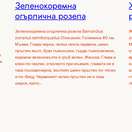
Зеленокоремна
огърлична розела
Зеленокоремна огърлична розела Barnardius
Ж
zonarius semitorquatus Описание: Големина 40 см.
z
Мъжки: Глава черна, челна лента червена, шиен
М
пръстен жълт, бузи тъмносини, гърди тъмнозелени,
о
а
коремче зеленожълто и гръб зелен. Женска: Глава и
в
а
клюн по-малки, отколкото при мъжкия, главата не е
н
така лъскавочерна, жълтият шиен пръстен по-тесен
к
и по-блед. Червеният челен пръстен не е така
г
широк, както…
л