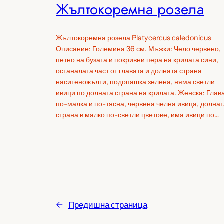
Жълтокоремна розела
Жълтокоремна розела Platycercus caledonicus
Описание: Големина 36 см. Мъжки: Чело червено,
петно на бузата и покривни пера на крилата сини,
останалата част от главата и долната страна
наситеножълти, подопашка зелена, няма светли
ивици по долната страна на крилата. Женска: Глав
по-малка и по-тясна, червена челна ивица, долнат
страна в малко по-светли цветове, има ивици по…
←
Предишна страница