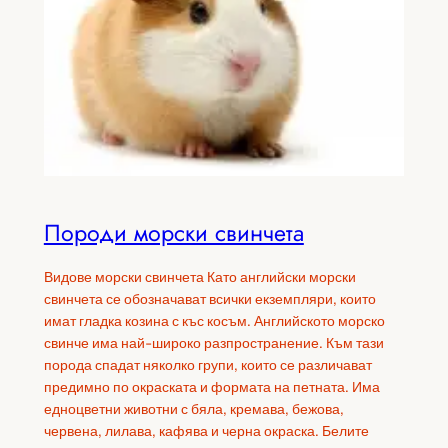
Породи морски свинчета
Видове морски свинчета Като английски морски
свинчета се обозначават всички екземпляри, които
имат гладка козина с къс косъм. Английското морско
свинче има най-широко разпространение. Към тази
порода спадат няколко групи, които се различават
предимно по окраската и формата на петната. Има
едноцветни животни с бяла, кремава, бежова,
червена, лилава, кафява и черна окраска. Белите