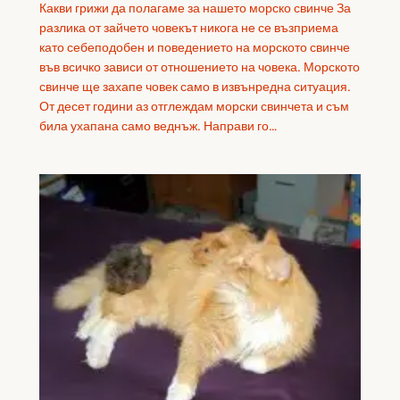
Какви грижи да полагаме за нашето морско свинче За
разлика от зайчето човекът никога не се възприема
като себеподобен и поведението на морското свинче
във всичко зависи от отношението на човека. Морското
свинче ще захапе човек само в извънредна ситуация.
От десет години аз отглеждам морски свинчета и съм
била ухапана само веднъж. Направи го…