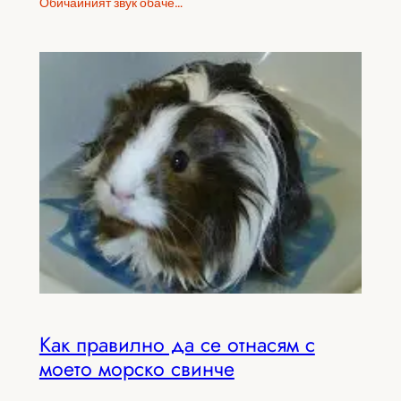
Обичайният звук обаче…
Как правилно да се отнасям с
моето морско свинче