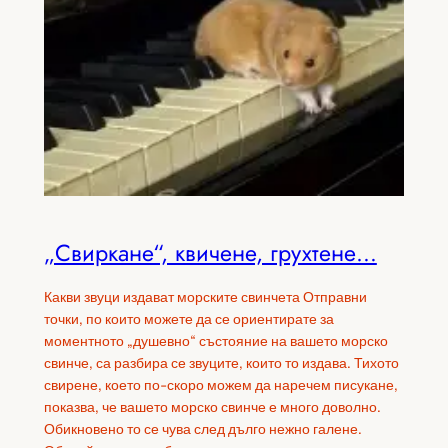
„Свиркане“, квичене, грухтене…
Какви звуци издават морските свинчета Отправни
точки, по които можете да се ориентирате за
моментното „душевно“ състояние на вашето морско
свинче, са разбира се звуците, които то издава. Тихото
свирене, което по-скоро можем да наречем писукане,
показва, че вашето морско свинче е много доволно.
Обикновено то се чува след дълго нежно галене.