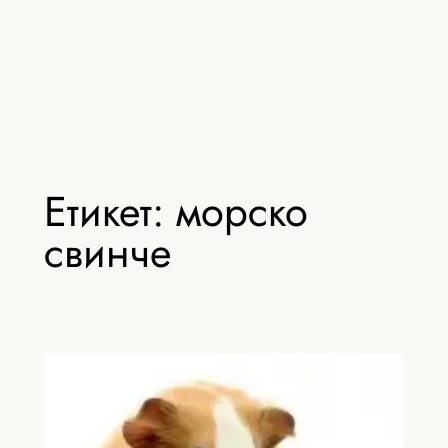
Етикет:
морско
свинче