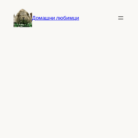
Към
съдържанието
Домашни любимци