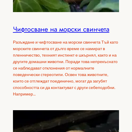
Чифтосване на морски свинчета
Разъждане и чифтосване на морски свинчета Тъй като
морските свинчета от дълго време се намират в
пленничество, техният инстинкт е шкърнял, както и на
другите домашни животни. Поради това непрекъснато
се наблюдават отклонения от нормалните
поведенчески стереотипи. Освен това животните,
които се отглеждат поединично, могат да загубят
способността си да контактуват с други себеподобни.
Например…