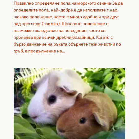
Правилно определяне пола на морското свинче За да
определите пола, най-добре е да използвате т.нар.
шоково положение, което е много удобно и при друг
вид прегледи (снимка). Шоковото положение е
възможно вследствие на поведение, което се
проявява при всички дребни бозайници. Когато с
бързо движение на ръката обърнете тези животни по
гръб, в продължение на…