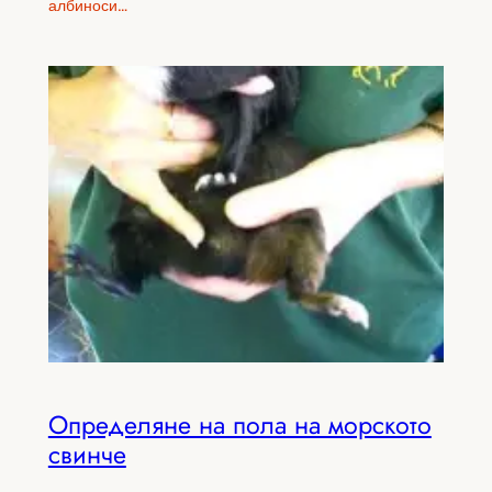
албиноси…
Определяне на пола на морското
свинче