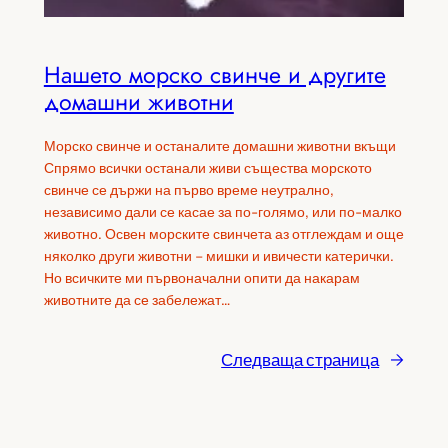
Нашето морско свинче и другите
домашни животни
Морско свинче и останалите домашни животни вкъщи
Спрямо всички останали живи същества морското
свинче се държи на първо време неутрално,
независимо дали се касае за по-голямо, или по-малко
животно. Освен морските свинчета аз отглеждам и още
няколко други животни – мишки и ивичести катерички.
Но всичките ми първоначални опити да накарам
животните да се забележат…
Следваща страница
→