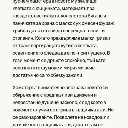
пуснем хамстера в новото му жилище:
клетката с къщичката, материалът за
гнездото, настилката, колелото за бягане и
паничката за храна с малко сух смесен фураж
трябва да са готови да посрещнат нови си
стопанин. Когато прехвърляме малки гризач
от транспортиращата кутия в клетката,
осветлението следва да е по-приглушено. В
този момент се дръжте спокойно, тъй като
непознатите шумове и миризми вече
достатъчно са го обезкуражили.
Хамстерът внимателно опознава новото си
обкръжение с предпазливи движени и
непрестанно душене наоколо, след което в
повечето случаи се скрива в къщичката си. Не
се разочаровайте. Позволете на новодошли
да изчезне в къщичката си, докато сам не