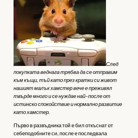
След
покупката веднага трябва да се отправим
към къщи, тъй като през кратки си живот
нашият малък хамстер вече е преживял
твърде много и се нуждае най-после от
истинско спокойствие и нормално развитие
като хамстер.
Първо в развъдника той е бил откъснат от
себеподобните си, после е последвала