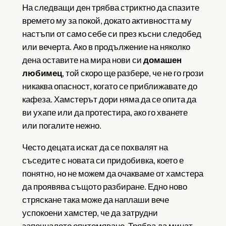
На следващи ден трябва стриктно да спазите
времето му за покой, докато активността му
настъпи от само себе си през късни следобед
или вечерта. Ако в продължение на няколко
дена оставите на мира нови си
домашен
любимец
, той скоро ще разбере, че не го грози
никаква опасност, когато се приближавате до
кафеза. Хамстерът дори няма да се опита да
ви ухапе или да протестира, ако го хванете
или погалите нежно.
Често децата искат да се похвалят на
съседите с новата си придобивка, което е
понятно, но не можем да очакваме от хамстера
да проявява същото разбиране. Едно ново
стряскане така може да наплаши вече
успокоени хамстер, че да затрудни
започналото опитомяване. Трябва да минат