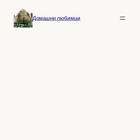
Към
съдържанието
Домашни любимци