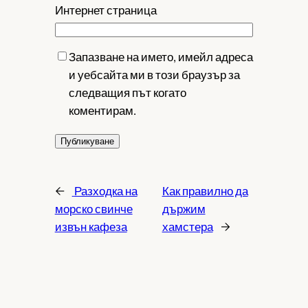
Интернет страница
Запазване на името, имейл адреса
и уебсайта ми в този браузър за
следващия път когато
коментирам.
←
Разходка на
Как правилно да
морско свинче
държим
извън кафеза
хамстера
→