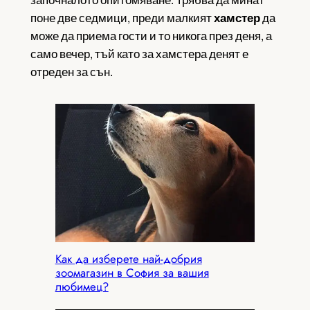
поне две седмици, преди малкият
хамстер
да
може да приема гости и то никога през деня, а
само вечер, тъй като за хамстера денят е
отреден за сън.
Как да изберете най-добрия
зоомагазин в София за вашия
любимец?