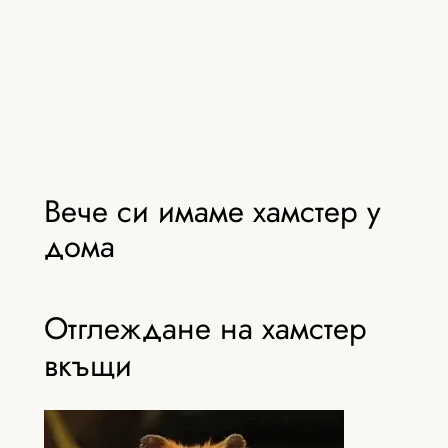
Вече си имаме хамстер у
дома
Отглеждане на хамстер
вкъщи