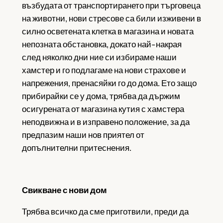
възбудата от транспортирането при търговеца
на животни, нови стресове са били изживени в
силно осветената клетка в магазина и новата
непозната обстановка, докато най-накрая
след няколко дни ние си избираме наши
хамстер и го подлагаме на нови страхове и
напрежения, пренасяйки го до дома. Ето защо
прибирайки се у дома, трябва да държим
осигурената от магазина кутия с хамстера
неподвижна и в изправено положение, за да
предпазим наши нов приятел от
допълнителни притеснения.
Свикване с нови дом
Трябва всичко да сме приготвили, преди да