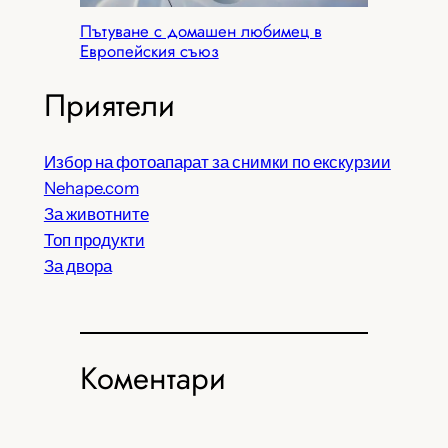
Пътуване с домашен любимец в
Европейския съюз
Приятели
Избор на фотоапарат за снимки по екскурзии
Nehape.com
За животните
Топ продукти
За двора
Коментари