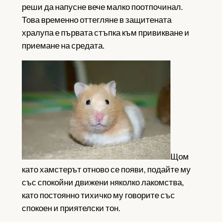
реши да напусне вече малко поотпочинал.
Това временно оттегляне в защитената
хралупа е първата стъпка към привикване и
приемане на средата.
Щом
като хамстерът отново се появи, подайте му
със спокойни движени няколко лакомства,
като постоянно тихичко му говорите със
спокоен и приятелски тон.