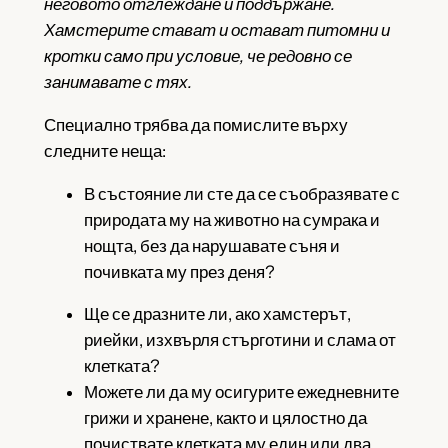
неговото отглеждане и поддържане.
Хамстерите стават и остават питомни и
кротки само при условие, че редовно се
занимавате с тях.
Специално трябва да помислите върху
следните неща:
В състояние ли сте да се съобразявате с
природата му на животно на сумрака и
нощта, без да нарушавате съня и
почивката му през деня?
Ще се дразните ли, ако хамстерът,
риейки, изхвърля стърготини и слама от
клетката?
Можете ли да му осигурите ежедневните
грижи и хранене, както и цялостно да
почиствате клетката му един или два