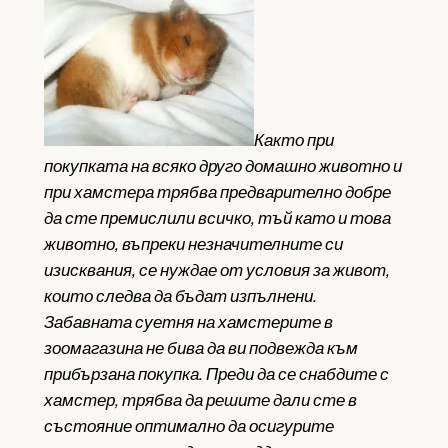
Както при
покупката на всяко друго домашно животно и
при хамстера трябва предварително добре
да сте премислили всичко, тъй като и това
животно, въпреки незначителните си
изисквания, се нуждае от условия за живот,
които следва да бъдат изпълнени.
Забавната суетня на хамстерите в
зоомагазина не бива да ви подвежда към
прибързана покупка. Преди да се снабдите с
хамстер, трябва да решите дали сте в
състояние оптимално да осигурите