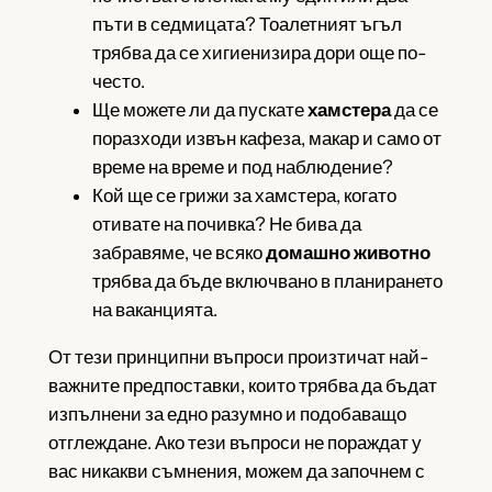
пъти в седмицата? Тоалетният ъгъл
трябва да се хигиенизира дори още по-
често.
Ще можете ли да пускате
хамстера
да се
поразходи извън кафеза, макар и само от
време на време и под наблюдение?
Кой ще се грижи за хамстера, когато
отивате на почивка? Не бива да
забравяме, че всяко
домашно животно
трябва да бъде включвано в планирането
на ваканцията.
От тези принципни въпроси произтичат най-
важните предпоставки, които трябва да бъдат
изпълнени за едно разумно и подобаващо
отглеждане. Ако тези въпроси не пораждат у
вас никакви съмнения, можем да започнем с