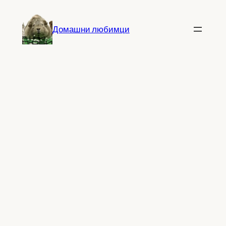
Към
съдържанието
Домашни любимци