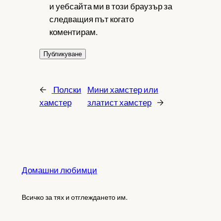
и уебсайта ми в този браузър за
следващия път когато
коментирам.
←
Полски
Мини хамстер или
хамстер
златист хамстер
→
Домашни любимци
Всичко за тях и отглеждането им.