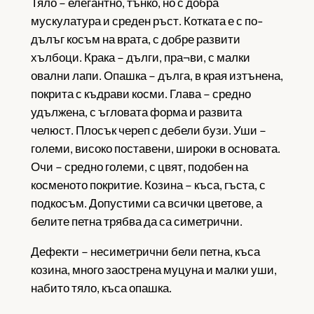
Тяло – елегантно, тънко, но с добра
мускулатура и среден ръст. Котката е с по-
дълъг косъм на врата, с добре развити
хълбоци. Крака – дълги, пра¬ви, с малки
овални лапи. Опашка – дълга, в края изтънена,
покрита с къдрави косми. Глава – средно
удължена, с ъгловата форма и развита
челюст. Плосък череп с дебели бузи. Уши –
големи, високо поставени, широки в основата.
Очи – средно големи, с цвят, подобен на
косменото покритие. Козина – къса, гъста, с
подкосъм. Допустими са всички цветове, а
белите петна трябва да са симетрични.
Дефекти – несиметрични бели петна, къса
козина, много заострена муцуна и малки уши,
набито тяло, къса опашка.