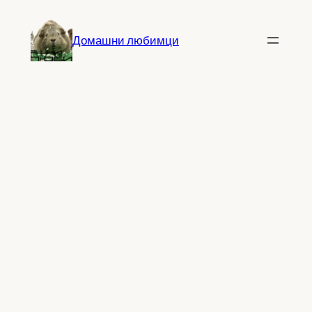
Към
съдържанието
Домашни любимци