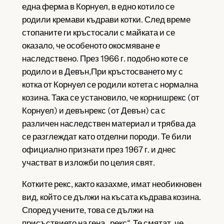
една ферма в Корнуел, в едно котило се
родили кремави къдрави котки. След време
стопаните ги кръстосали с майката и се
оказало, че особеното окосмяване е
наследствено. През 1966 г. подобно коте се
родило и в Девън,При кръстосването му с
котка от Корнуел се родили котета с нормална
козина. Така се установило, че корнишрекс (от
Корнуел) и девънрекс (от Девън) са с
различен наследствен материал и трябва да
се разглеждат като отделни породи. Те били
официално признати през 1967 г. и днес
участват в изложби по целия свят.
Котките рекс, както казахме, имат необикновен
вид, който се дължи на късата къдрава козина.
Според учените, това се дължи на
присъствието на гена „рекс“. Те смятат, че