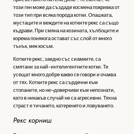
този ген може да създаде космена покривка от
този тип при всяка порода котки. Опашката,
мустаците и веждите на котките рекс са също
къдрави. При смяна на козината, хълбоците и
корема понякога остават със слой от много
тънък, мек косъм.
Котките рекс, заедно със сиамките, са
смятани за най-интелигентните котки. Те
усещат много добре какво се говори и очаква
от тях. Котките рекс са сърдечни към
стопаните, но не¬доверчиви към непознати,
като в никакъв случай не са агресивни. Тяхна
страст е тичането, катеренето и ловуването.
Рекс корниш