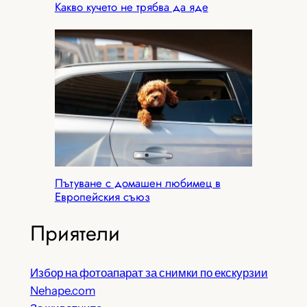
Какво кучето не трябва да яде
Пътуване с домашен любимец в
Европейския съюз
Приятели
Избор на фотоапарат за снимки по екскурзии
Nehape.com