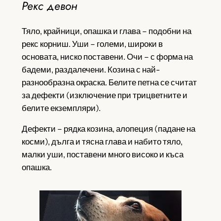
Рекс девон
Тяло, крайници, опашка и глава – подобни на
рекс корниш. Уши – големи, широки в
основата, ниско поставени. Очи – с форма на
бадеми, раздалечени. Козина с най-
разнообразна окраска. Белите петна се считат
за дефекти (изключение при трицветните и
белите екземпляри).
Дефекти – рядка козина, алопеция (падане на
косми), дълга и тясна глава и набито тяло,
малки уши, поставени много високо и къса
опашка.