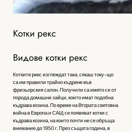
Котки рекс
Видове котки рекс
Котките рекс изглеждат така, сякаш току-що
са им правили трайно къдрене във
фризьорския салон. Получили са името си от
порода домашни зайци, които имат подобна
къдрава козина. По време на Втората световна
война в Европа и САЩ се появяват котки с
къдрава козина, на които почти не се обръща
внимание до 1950 г. През същата година, в