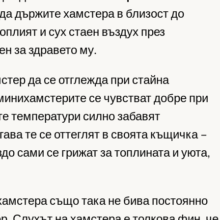
 да държите хамстера в близост до
оплият и сух стаен въздух през
ен за здравето му.
тер да се отглежда при стайна
 минихамстерите се чувстват добре при
ите температури силно забавят
гава те се оттеглят в своята къщичка –
здо сами се грижат за топлината и уюта,
хамстера също така не бива постоянно
р. Слухът на хамстера е толкова фин, че