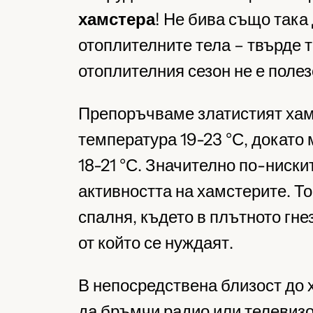
хамстера
! Не бива също така
отоплителните тела – твърде т
отоплителния сезон не е полез
Препоръчваме златистият хамс
температура 19-23 °С, докато
18-21 °С. Значително по-ниск
активността на хамстерите. То
спалня, където в плътното гне
от който се нуждаят.
В непосредствена близост до 
да бръмчи радио или телевизо