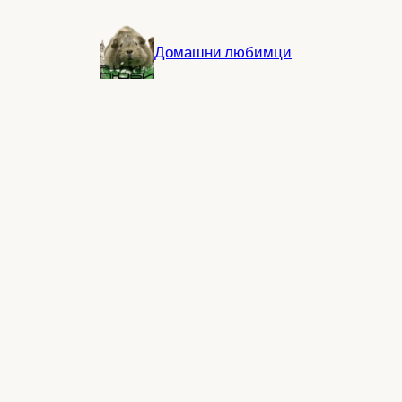
Към
съдържанието
Домашни любимци