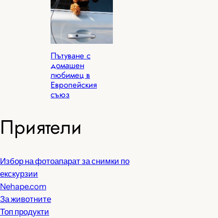
Пътуване с
домашен
любимец в
Европейския
съюз
Приятели
Избор на фотоапарат за снимки по
екскурзии
Nehape.com
За животните
Топ продукти