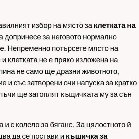
авилният избор на място за
клетката на
 допринесе за неговото нормално
е. Непременно потърсете място на
 и клетката не е пряко изложена на
лина не само ще дразни животното,
ие и със затворени очи напуска за кратко
лъчи ще затоплят къщичката му за сън
 и с колело за бягане. За цялостното й
два да се постави и
къщичка за