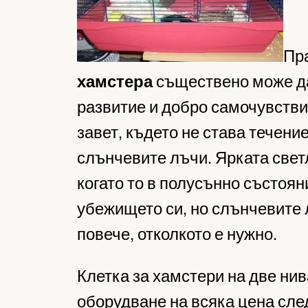
Пр
хамстера
съществено може да
развитие и добро самочувстви
завет, където не става течение
слънчевите лъчи. Ярката свет
когато то в полусънно състоян
убежището си, но слънчевите 
повече, отколкото е нужно.
Клетка за хамстери на две нива
оборудване на всяка цена сле