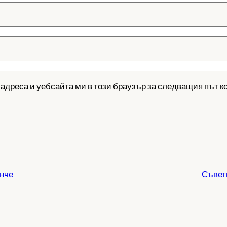
 адреса и уебсайта ми в този браузър за следващия път к
инче
Съвети