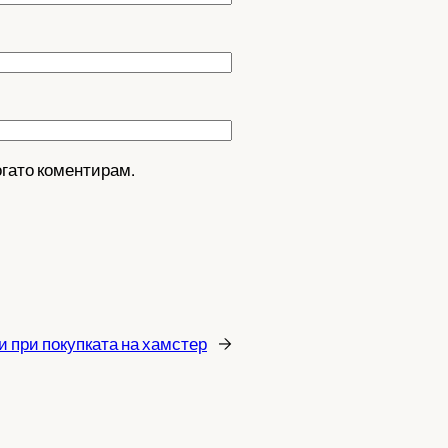
огато коментирам.
 при покупката на хамстер
→