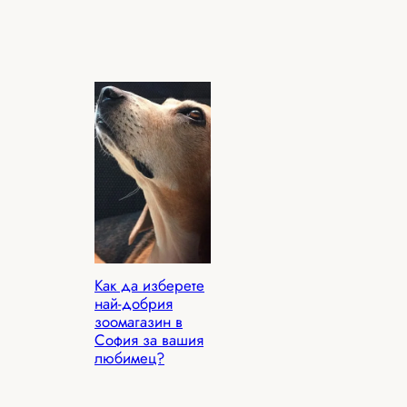
Как да изберете
най-добрия
зоомагазин в
София за вашия
любимец?