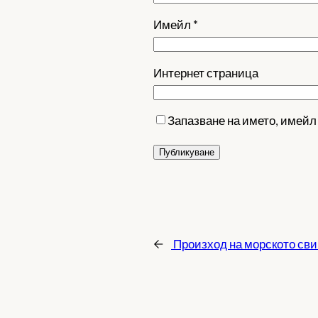
Имейл
*
Интернет страница
Запазване на името, имейл
←
Произход на морското св